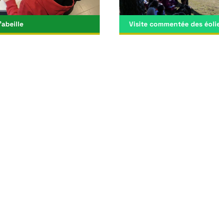
l'abeille
Visite commentée des éoli
2, 3, Centre de loisirs, De 6 à
Cycles 2, 3, 4, Centre de loisir
et De 9 à 12 ans
Groupe adultes, De 6 à 9 ans 
à 12 ans
écouvrir
Découvrir
to et le monde sous-marin
1 et De 3 à 6 ans