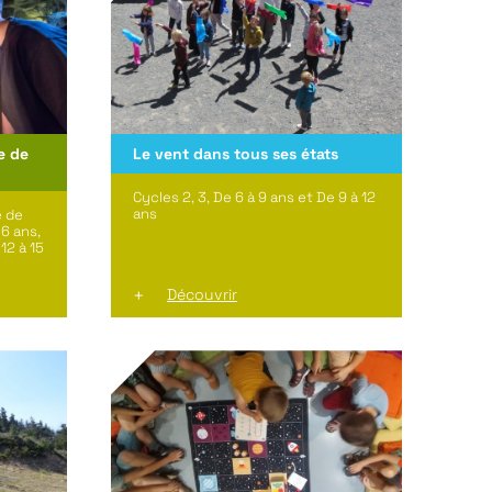
e de
Le vent dans tous ses états
Cycles 2, 3, De 6 à 9 ans et De 9 à 12
ans
e de
 6 ans,
12 à 15
Découvrir