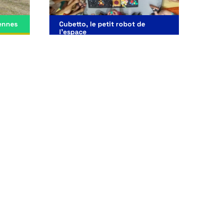
ennes
Cubetto, le petit robot de
l'espace
s,
et De 9
Cycle 1 et De 3 à 6 ans
Découvrir