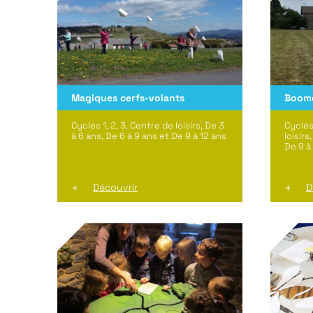
Magiques cerfs-volants
Boom
Cycles 1, 2, 3, Centre de loisirs, De 3
Cycles
à 6 ans, De 6 à 9 ans et De 9 à 12 ans
loisirs
De 9 à
Découvrir
D