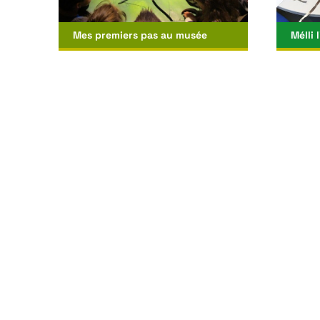
Mes premiers pas au musée
Mélli 
Cycle 1, Centre de loisirs et De 3 à 6
Cycles 
ans
9 ans 
Découvrir
D
Jeu de l'oie géant
Cubet
Cycles 2, 3, Centre de loisirs, De 6 à
Cycle 
9 ans et De 9 à 12 ans