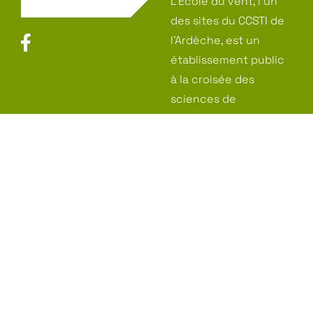
L’École du vent, l’un
des sites du CCSTI de
l’Ardèche, est un
établissement public
à la croisée des
sciences de
l’environnement et
de la poésie. C’est
aussi un écrin pour la
création artistique
Menu
L’École du vent
Votre visite