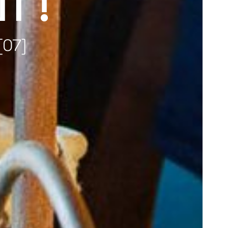
T !
[07]